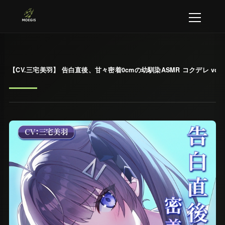
【CV.三宅美羽】 告白直後、甘々密着0cmの幼馴染ASMR コクデレ vol.